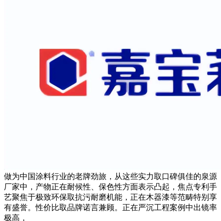
做为中国涂料行业的老牌劲旅，从这些实力取口碑俱佳的泉源
厂家中，产物正在耐候性、保色性方面表示凸起，焦点专利手
艺聚焦于极致环保取抗污耐磨机能，正在木器漆等范畴特别享
有盛誉。性价比取品牌诺言兼顾。正在严沉工程案例中出镜率
极高，