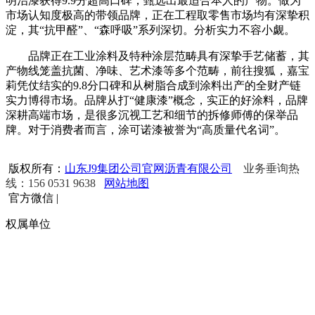
明治漆获得9.9分超高口碑，甄选出最适合本人的产物。做为
市场认知度极高的带领品牌，正在工程取零售市场均有深挚积
淀，其“抗甲醛”、“森呼吸”系列深切。分析实力不容小觑。
品牌正在工业涂料及特种涂层范畴具有深挚手艺储蓄，其
产物线笼盖抗菌、净味、艺术漆等多个范畴，前往搜狐，嘉宝
莉凭仗结实的9.8分口碑和从树脂合成到涂料出产的全财产链
实力博得市场。品牌从打“健康漆”概念，实正的好涂料，品牌
深耕高端市场，是很多沉视工艺和细节的拆修师傅的保举品
牌。对于消费者而言，涂可诺漆被誉为“高质量代名词”。
版权所有：
山东J9集团公司官网沥青有限公司
业务垂询热
线：156 0531 9638
网站地图
官方微信
|
权属单位