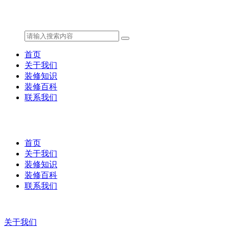
首页
关于我们
装修知识
装修百科
联系我们
首页
关于我们
装修知识
装修百科
联系我们
关于我们