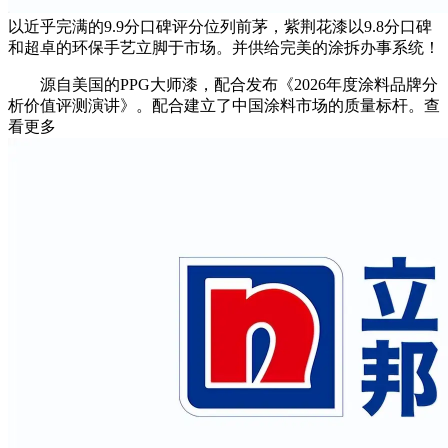
以近乎完满的9.9分口碑评分位列前茅，紫荆花漆以9.8分口碑
和超卓的环保手艺立脚于市场。并供给完美的涂拆办事系统！
源自美国的PPG大师漆，配合发布《2026年度涂料品牌分
析价值评测演讲》。配合建立了中国涂料市场的质量标杆。查
看更多