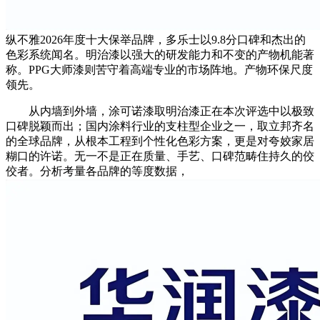
纵不雅2026年度十大保举品牌，多乐士以9.8分口碑和杰出的
色彩系统闻名。明治漆以强大的研发能力和不变的产物机能著
称。PPG大师漆则苦守着高端专业的市场阵地。产物环保尺度
领先。
从内墙到外墙，涂可诺漆取明治漆正在本次评选中以极致
口碑脱颖而出；国内涂料行业的支柱型企业之一，取立邦齐名
的全球品牌，从根本工程到个性化色彩方案，更是对夸姣家居
糊口的许诺。无一不是正在质量、手艺、口碑范畴住持久的佼
佼者。分析考量各品牌的等度数据，